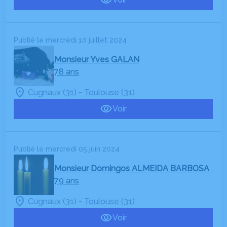
Publié le mercredi 10 juillet 2024
Monsieur Yves GALAN
78 ans
-
Cugnaux (31)
Toulouse (31)
Voir
Publié le mercredi 05 juin 2024
Monsieur Domingos ALMEIDA BARBOSA
79 ans
-
Cugnaux (31)
Toulouse (31)
Voir