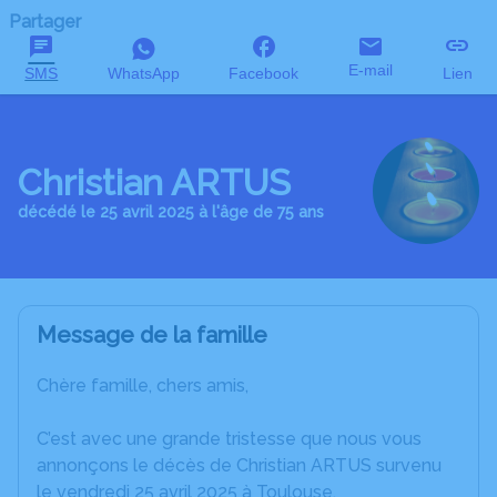
Partager
E-mail
SMS
WhatsApp
Facebook
Lien
Christian ARTUS
décédé le 25 avril 2025 à l'âge de 75 ans
Message de la famille
Chère famille, chers amis,
C’est avec une grande tristesse que nous vous
annonçons le décès de Christian ARTUS survenu
le vendredi 25 avril 2025 à Toulouse.