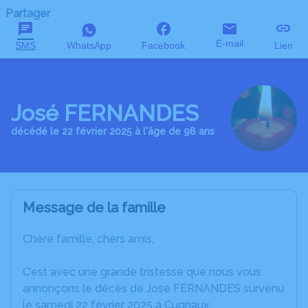
Partager
E-mail
SMS
WhatsApp
Facebook
Lien
José FERNANDES
décédé le 22 février 2025 à l'âge de 98 ans
Message de la famille
Chère famille, chers amis,
C’est avec une grande tristesse que nous vous
annonçons le décès de José FERNANDES survenu
le samedi 22 février 2025 à Cugnaux.