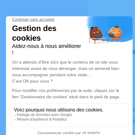
Déroulé de
Le mercred
Église Sain
Cugnaux