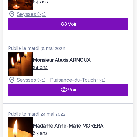
64 ans
Seysses (31)
Voir
Publié le mardi 31 mai 2022
Monsieur Alexis ARNOUX
24 ans
-
Seysses (31)
Plaisance-du-Touch (31)
Voir
Publié le mardi 24 mai 2022
Madame Anne-Marie MORERA
63 ans