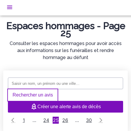
Espaces hommages - Page
NOS SERVICES
25
NOS AGENCES
ORGANISER DES OBSÈQUES
Consulter les espaces hommages pour avoir accès
aux informations sur les funérailles et rendre
NOTRE CHAMBRE FUNERAIRE
AGENCE DE SEYSSES
PRÉVOIR SES OBSÈQUES
hommage au défunt
BOUTIQUE
AGENCE DE FROUZINS
MONUMENTS FUNÉRAIRES
ESPACES HOMMAGES
PLAQUE SEYSSES
SERVICES AUX FAMILLES
ESPACE FAMILLE
FLEURS SEYSSES
Rechercher un avis
PLAQUES FROUZINS
Créer une alerte avis de décès
FLEURS FROUZINS
1
…
24
25
26
…
30