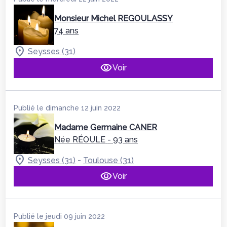
Monsieur Michel REGOULASSY
74 ans
Seysses (31)
Voir
Publié le dimanche 12 juin 2022
Madame Germaine CANER
Née RÉOULE
- 93 ans
-
Seysses (31)
Toulouse (31)
Voir
Publié le jeudi 09 juin 2022