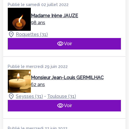
Publié le samedi 02 juillet 2022
Madame Irène JAUZE
98 ans
Roquettes (31)
Voir
Publié le mercredi 29 juin 2022
Monsieur Jean-Louis GERMILHAC
62 ans
-
Seysses (31)
Toulouse (31)
Voir
Publié le mercredi 22 juin 2022