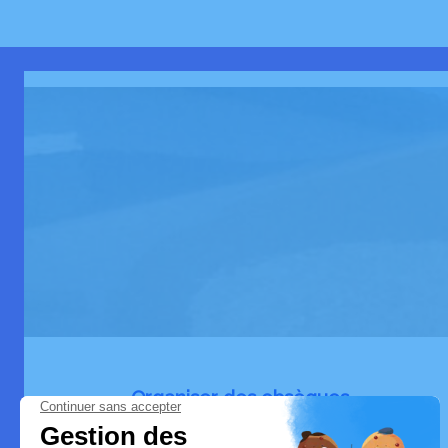
Organiser des obsèques
Dans le cadre du décès d’un proche, de
nombreuses démarches doivent être entreprises