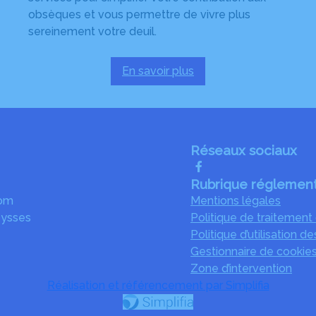
obsèques et vous permettre de vivre plus
sereinement votre deuil.
En savoir plus
:
Services
aux
familles
Réseaux sociaux
Rubrique réglement
com
Mentions légales
eysses
Politique de traitemen
Politique d’utilisation d
Gestionnaire de cookie
Zone d’intervention
Réalisation et référencement par Simplifia