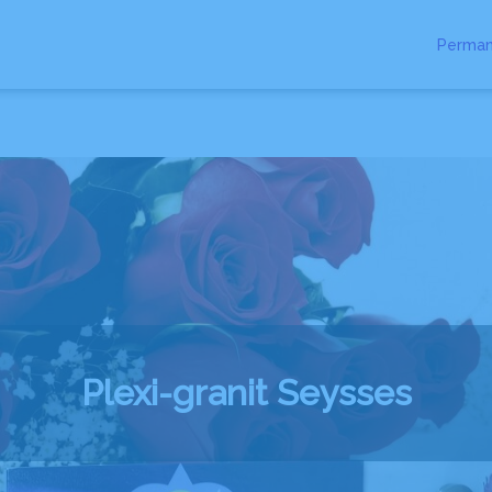
Perman
IRE
BOUTIQUE
ESPACES HOMMAGES
ESPACE FAMILLE
Plexi-granit Seysses