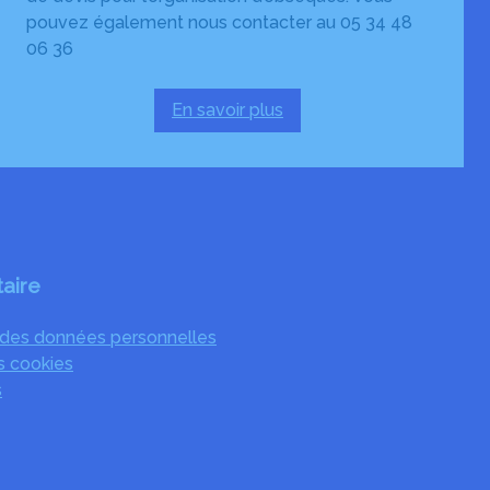
pouvez également nous contacter au 05 34 48
06 36
En savoir plus
:
Demande
de
rendez-
vous
en
agence
aire
t des données personnelles
es cookies
s