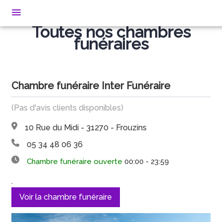
Toutes nos chambres
funéraires
NOS SERVICES
NOS AGENCES
ORGANISER DES OBSÈQUES
Chambre funéraire Inter Funéraire
NOTRE CHAMBRE FUNERAIRE
AGENCE DE SEYSSES
PRÉVOIR SES OBSÈQUES
BOUTIQUE
(Pas d'avis clients disponibles)
AGENCE DE FROUZINS
MONUMENTS FUNÉRAIRES
ESPACES HOMMAGES
10 Rue du Midi - 31270 - Frouzins
PLAQUE SEYSSES
SERVICES AUX FAMILLES
ESPACE FAMILLE
05 34 48 06 36
FLEURS SEYSSES
Chambre funéraire ouverte
00:00 - 23:59
PLAQUES FROUZINS
.
Voir la chambre funéraire
FLEURS FROUZINS