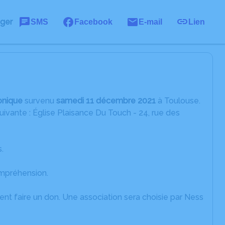
ager
SMS
Facebook
E-mail
Lien
onique
survenu
samedi 11 décembre 2021
à Toulouse.
ivante : Église Plaisance Du Touch - 24, rue des
.
ompréhension.
ent faire un don. Une association sera choisie par Ness