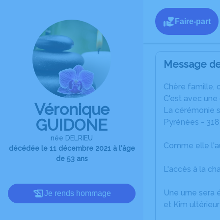
Faire-part
Message de 
C
hère famille, 
C'est avec une
Véronique
La cérémonie se
GUIDONE
Pyrénées - 31
née DELRIEU
Comme elle l'aur
décédée le 11 décembre 2021 à l'âge
de 53 ans
L'accès à la ch
Une urne sera é
Je rends hommage
et Kim ultérie