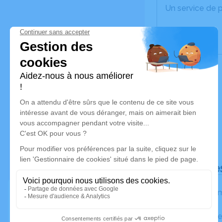
Un service de 
Déroulé de
Les inform
Activez une ale