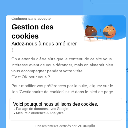
Déroulé de
Le vendre
Cimetière 
Plaisance-