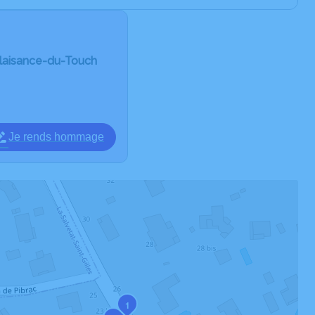
Plaisance-du-Touch
Je rends hommage
1