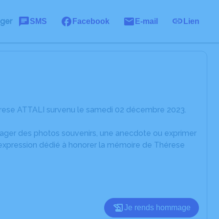
ager
SMS
Facebook
E-mail
Lien
érese ATTALI survenu le samedi 02 décembre 2023.
rtager des photos souvenirs, une anecdote ou exprimer
d'expression dédié à honorer la mémoire de Thérese
Je rends hommage