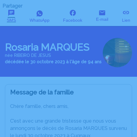
Partager
E-mail
SMS
WhatsApp
Facebook
Lien
Rosaria MARQUES
née RIBEIRO DE JESUS
décédée le 30 octobre 2023 à l'âge de 94 ans
Message de la famille
Chère famille, chers amis,
C’est avec une grande tristesse que nous vous
annonçons le décès de Rosaria MARQUES survenu
le lundi 30 octobre 2023 à Cugnaux.