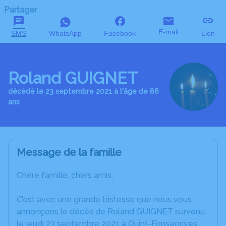
Partager
E-mail
SMS
WhatsApp
Facebook
Lien
Roland GUIGNET
décédé le 23 septembre 2021 à l'âge de 86
ans
Message de la famille
Chère famille, chers amis,
C’est avec une grande tristesse que nous vous
annonçons le décès de Roland GUIGNET survenu
le jeudi 23 septembre 2021 à Quint-Fonsegrives.