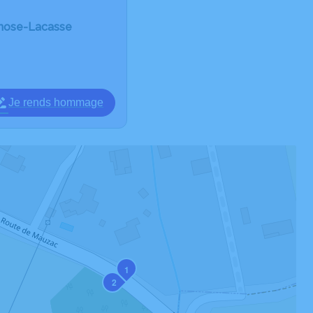
rnose-Lacasse
Je rends hommage
1
2