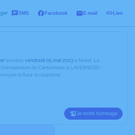
ager
SMS
Facebook
E-mail
Lien
er
survenu
vendredi 05 mai 2023
à Muret. La
te : Crématorium du Cantomerle à LAVERNOSE-
oyer ni fleur ni couronne.
Je rends hommage