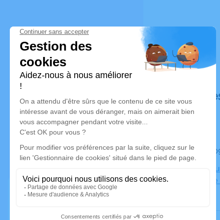
Déroulé de
Le mardi 
Crématoriu
444 Route