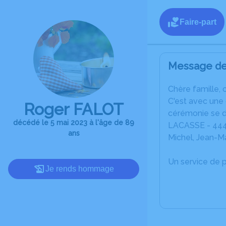
Faire-part
Message de 
C
hère famille, 
C'est avec une
Roger FALOT
cérémonie se d
décédé le 5 mai 2023 à l'âge de 89
LACASSE - 444 
ans
Michel, Jean-Ma
Un service de 
Je rends hommage