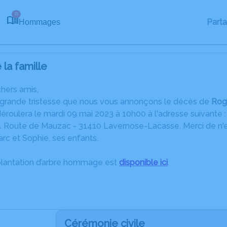
15
Part
Hommages
la famille
chers amis,
 grande tristesse que nous vous annonçons le décès de
Rog
éroulera le mardi 09 mai 2023 à 10h00 à l'adresse suivan
Route de Mauzac - 31410 Lavernose-Lacasse. Merci de n'env
rc et Sophie, ses enfants.
plantation d’arbre hommage est
disponible ici
.
Cérémonie civile