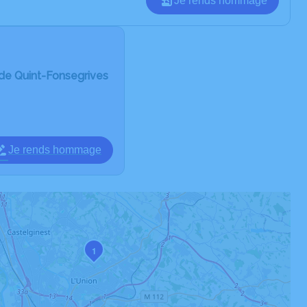
Je rends hommage
de Quint-Fonsegrives
Je rends hommage
1