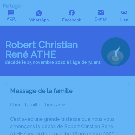
Partager
E-mail
SMS
WhatsApp
Facebook
Lien
Robert Christian
René ATHE
décédé le 15 novembre 2020 à l'âge de 74 ans
Message de la famille
Chère famille, chers amis,
C’est avec une grande tristesse que nous vous
annonçons le décès de Robert Christian René
ATHE survenu le dimanche 15 novembre 2020 à