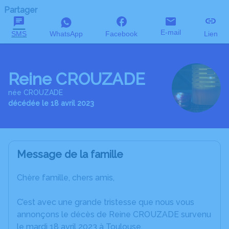
Partager
E-mail
SMS
WhatsApp
Facebook
Lien
Reine CROUZADE
née CROUZADE
décédée le 18 avril 2023
Message de la famille
Chère famille, chers amis,
C’est avec une grande tristesse que nous vous
annonçons le décès de Reine CROUZADE survenu
le mardi 18 avril 2023 à Toulouse.