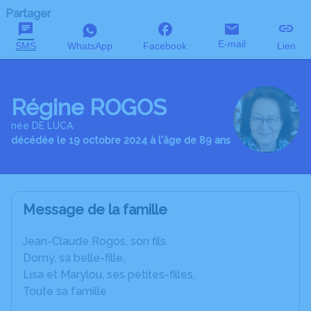
Partager
E-mail
SMS
WhatsApp
Facebook
Lien
Régine ROGOS
née DE LUCA
décédée le 19 octobre 2024 à l'âge de 89 ans
Message de la famille
Jean-Claude Rogos, son fils
Domy, sa belle-fille,
Lisa et Marylou, ses petites-filles,
Toute sa famille