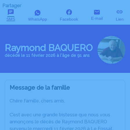
Partager
E-mail
SMS
WhatsApp
Facebook
Lien
Raymond BAQUERO
décédé le 11 février 2026 à l'âge de 91 ans
Message de la famille
Chère famille, chers amis,
C’est avec une grande tristesse que nous vous
annonçons le décès de Raymond BAQUERO
survenu le mercredi 11 février 2026 à Le Fossat.