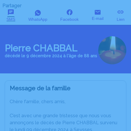
Partager
E-mail
SMS
WhatsApp
Facebook
Lien
Pierre CHABBAL
décédé le 9 décembre 2024 à l'âge de 88 ans
Message de la famille
Chère famille, chers amis,
C’est avec une grande tristesse que nous vous
annonçons le décès de Pierre CHABBAL survenu
le lundi 09 décembre 2024 à Seysses.