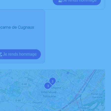
Je rends hommage
ecame de Cugnaux
Je rends hommage
2
3