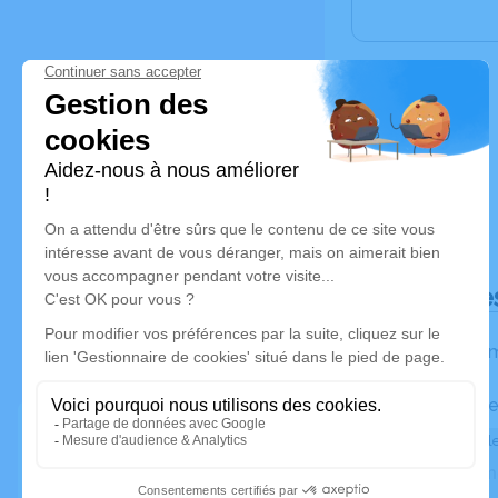
Déroulé de
Les inform
Activez une ale
Recevoir une ale