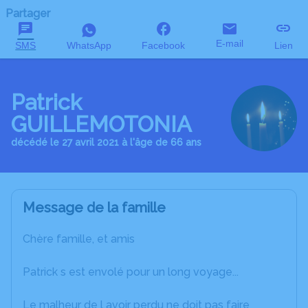
Partager
E-mail
SMS
WhatsApp
Facebook
Lien
Patrick
GUILLEMOTONIA
décédé le 27 avril 2021 à l'âge de 66 ans
Message de la famille
Chère famille, et amis
Patrick s est envolé pour un long voyage...
Le malheur de l avoir perdu ne doit pas faire