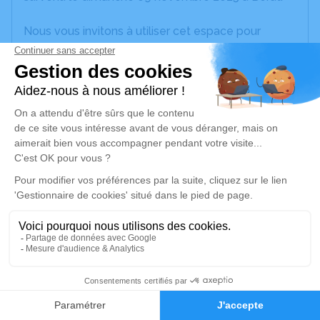
Nous vous invitons à utiliser cet espace pour
laisser vos condoléances, partager des photos
souvenirs, une anecdote ou exprimer vos pensées
à travers des poèmes ou des textes. Cet endroit
est un lieu d'expression dédié à honorer la
mémoire de Patrice MONTSERRAT.
Un service de plantation d’arbre hommage est
disponible ici
.
Je rends hommage
Crémation
jeudi 13 novembre 2025 à 14h00
7
Crématorium du Cantomerle de Lavernose-
Faire-part
Hommages
Lacasse