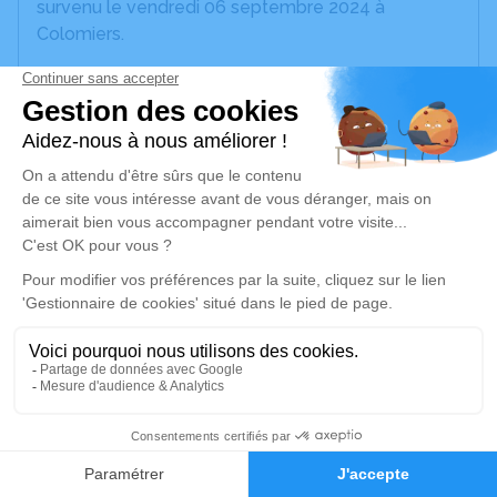
survenu le vendredi 06 septembre 2024 à
Colomiers.
Nous vous invitons à utiliser cet espace pour
laisser vos condoléances, partager des photos
souvenirs, une anecdote ou exprimer vos pensées
à travers des poèmes ou des textes. Cet endroit
est un lieu d'expression dédié à honorer la
mémoire de Nathalie BIASOTTO.
Un service de plantation d’arbre hommage est
disponible ici
.
Je rends hommage
1
Cérémonie religieuse
jeudi 12 septembre 2024 à 11h00
Faire-part
Hommages
Église de Seysses