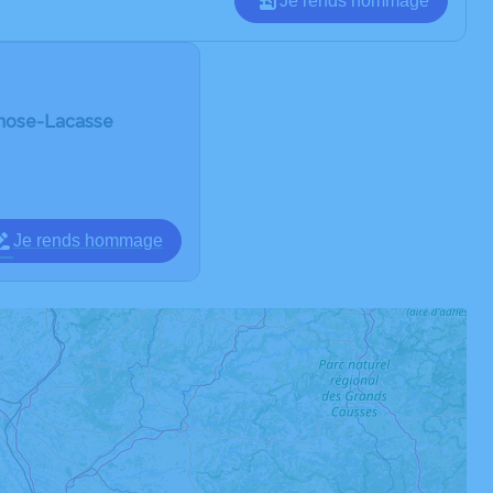
Je rends hommage
rnose-Lacasse
Je rends hommage