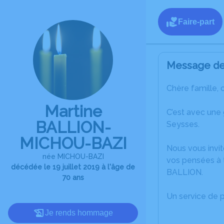
Faire-part
Message de 
Chère famille, 
Martine
C’est avec une
BALLION-
Seysses.
MICHOU-BAZI
Nous vous invit
née MICHOU-BAZI
vos pensées à t
décédée le 19 juillet 2019 à l'âge de
BALLION.
70 ans
Un service de 
Je rends hommage