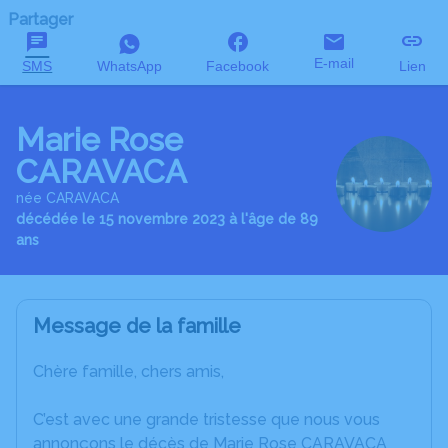
Partager
E-mail
SMS
WhatsApp
Facebook
Lien
Marie Rose
CARAVACA
née CARAVACA
décédée le 15 novembre 2023 à l'âge de 89
ans
Message de la famille
Chère famille, chers amis,
C’est avec une grande tristesse que nous vous
annonçons le décès de Marie Rose CARAVACA