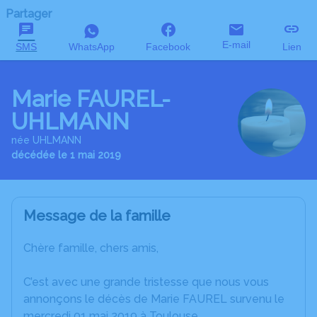
Partager
E-mail
SMS
WhatsApp
Facebook
Lien
Marie FAUREL-
UHLMANN
née UHLMANN
décédée le 1 mai 2019
Message de la famille
Chère famille, chers amis,
C’est avec une grande tristesse que nous vous
annonçons le décès de Marie FAUREL survenu le
mercredi 01 mai 2019 à Toulouse.