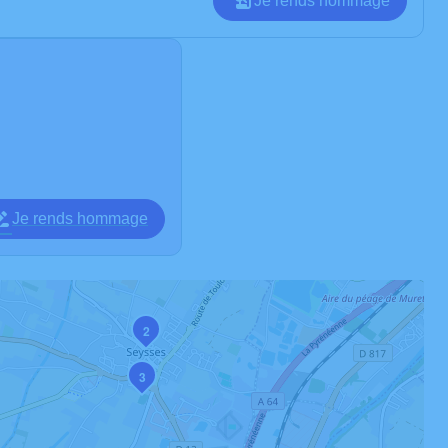
Je rends hommage
Je rends hommage
2
3