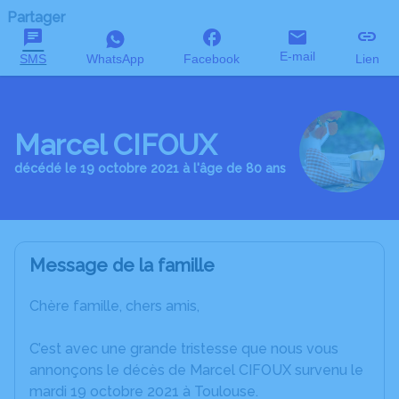
Partager
E-mail
SMS
WhatsApp
Facebook
Lien
Marcel CIFOUX
décédé le 19 octobre 2021 à l'âge de 80 ans
Message de la famille
Chère famille, chers amis,
C’est avec une grande tristesse que nous vous
annonçons le décès de Marcel CIFOUX survenu le
mardi 19 octobre 2021 à Toulouse.