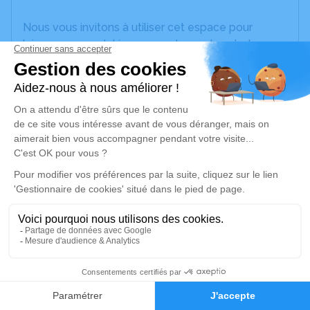
Nous vous invitons à utiliser cet espace pour
laisser vos condoléances, partager des photos
souvenirs, une anecdote ou exprimer vos pensées
à travers des poèmes ou des textes. Cet endroit
est un lieu d'expression dédié à honorer la
mémoire de Marcel CIFOUX.
Un service de plantation d’arbre hommage est
disponible ici
.
Je rends hommage
Cérémonie civile
samedi 23 octobre 2021 à 12h30
2
Crématorium d'Auch
Route de Roquelaure
Faire-part
Hommages
32000 Auch