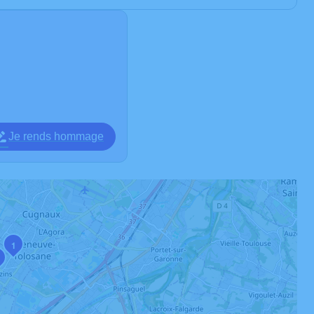
Je rends hommage
1