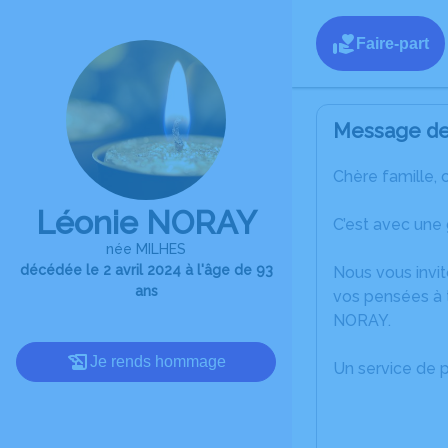
Faire-part
Message de 
Chère famille, 
Léonie NORAY
C’est avec une
née MILHES
décédée le 2 avril 2024 à l'âge de 93
Nous vous invit
ans
vos pensées à 
NORAY.
Je rends hommage
Un service de 