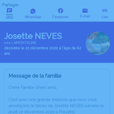
Partager
E-mail
SMS
WhatsApp
Facebook
Lien
Josette NEVES
née LAMONTAGNE
décédée le 22 décembre 2022 à l'âge de 82
ans
Message de la famille
Chère famille, chers amis,
C’est avec une grande tristesse que nous vous
annonçons le décès de Josette NEVES survenu le
jeudi 22 décembre 2022 à Frouzins.