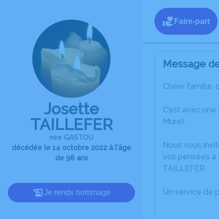
Faire-part
Message de 
Chère famille, 
Josette
C’est avec une
TAILLEFER
Muret.
née GASTOU
Nous vous invit
décédée le 14 octobre 2022 à l'âge
vos pensées à t
de 98 ans
TAILLEFER.
Un service de 
Je rends hommage