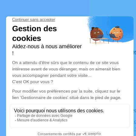
Déroulé de
Le mardi 2
Cimetiè­re
Cimetière,