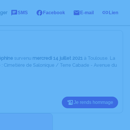
ager
SMS
Facebook
E-mail
Lien
éphine
survenu
mercredi 14 juillet 2021
à Toulouse. La
e : Cimetiè­re de Salonique / Terre Cabade - Avenue du
Je rends hommage