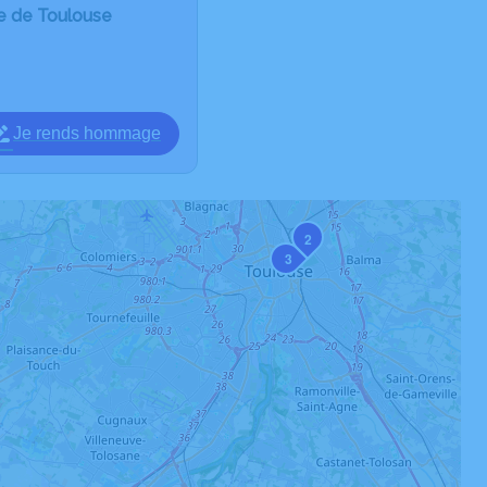
de de Toulouse
Je rends hommage
2
3