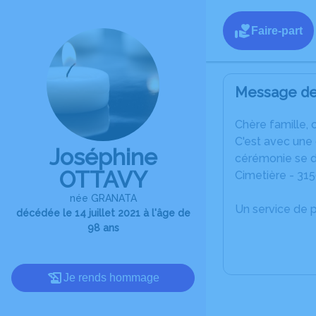
Faire-part
Message de 
C
hère famille, 
C'est avec une
Joséphine
cérémonie se dé
OTTAVY
Cimetière - 31
née GRANATA
Un service de 
décédée le 14 juillet 2021 à l'âge de
98 ans
Je rends hommage