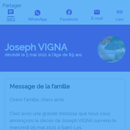
Partager
E-mail
SMS
WhatsApp
Facebook
Lien
Joseph VIGNA
décédé le 5 mai 2021 à l'âge de 89 ans
Message de la famille
Chère famille, chers amis,
C’est avec une grande tristesse que nous vous
annonçons le décès de Joseph VIGNA survenu le
mercredi 05 mai 2021 à Saint-Lys.