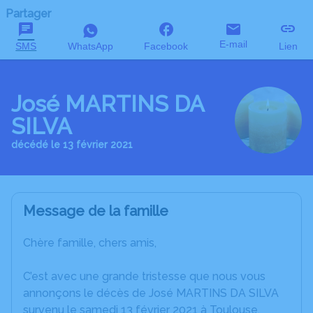
Partager
E-mail
SMS
WhatsApp
Facebook
Lien
José MARTINS DA
SILVA
décédé le 13 février 2021
Message de la famille
Chère famille, chers amis,
C’est avec une grande tristesse que nous vous
annonçons le décès de José MARTINS DA SILVA
survenu le samedi 13 février 2021 à Toulouse.