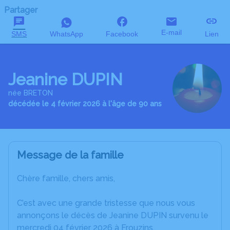
Partager
E-mail
SMS
WhatsApp
Facebook
Lien
Jeanine DUPIN
née BRETON
décédée le 4 février 2026 à l'âge de 90 ans
Message de la famille
Chère famille, chers amis,
C’est avec une grande tristesse que nous vous
annonçons le décès de Jeanine DUPIN survenu le
mercredi 04 février 2026 à Frouzins.