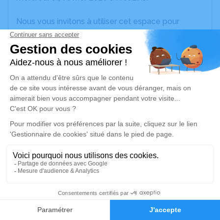
Nous vous invitons à utiliser cet espace pour
laisser vos condoléances, partager des photos
souvenirs, une anecdote ou exprimer vos pensées
à travers des poèmes ou des textes. Cet endroit
est un lieu d'expression dédié à honorer la
mémoire de Jeanine DUPIN.
Un service de plantation d’arbre hommage est
disponible ici
.
Je rends hommage
Cérémonie religieuse
jeudi 12 février 2026 à 11h00
1
Chapelle Notre Dames des Champs de
Faire-part
Hommages
Cugnaux