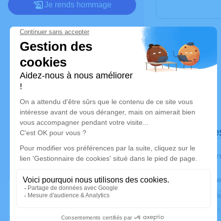
Je rends hommage
Déroulé de
Les inform
Activez une ale
Recevoir une ale