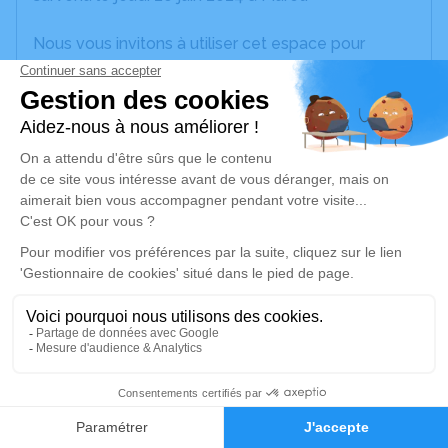
Nous vous invitons à utiliser cet espace pour
laisser vos condoléances, partager des photos
souvenirs, une anecdote ou exprimer vos pensées
à travers des poèmes ou des textes. Cet endroit
est un lieu d'expression dédié à honorer la
mémoire de Jean-Pierre METTE.
Je rends hommage
Cérémonie civile
mardi 25 juin 2024 à 13h00
Crématorium du Cantomerle de Lavernose-
Lacasse
444 Route de Mauzac
5
31410 Lavernose-Lacasse
Faire-part
Hommages