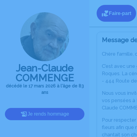
Faire-part
Message de 
Chère famille, 
Jean-Claude
C’est avec une
Roques. La cér
COMMENGE
- 444 Route d
décédé le 17 mars 2026 à l'âge de 83
ans
Nous vous invit
vos pensées à t
Claude COMM
Je rends hommage
Pour respecter
fleurs afin que
chantait son che