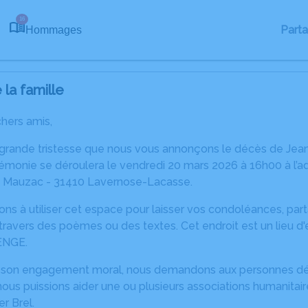
16
Part
Hommages
la famille
chers amis,
 grande tristesse que nous vous annonçons le décès de J
émonie se déroulera le vendredi 20 mars 2026 à 16h00 à l’
e Mauzac - 31410 Lavernose-Lacasse.
ons à utiliser cet espace pour laisser vos condoléances, pa
ravers des poèmes ou des textes. Cet endroit est un lieu d
ENGE.
 son engagement moral, nous demandons aux personnes dési
 nous puissions aider une ou plusieurs associations humanita
r Brel.