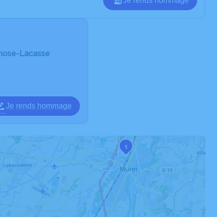
Je rends hommage
rnose-Lacasse
Je rends hommage
1