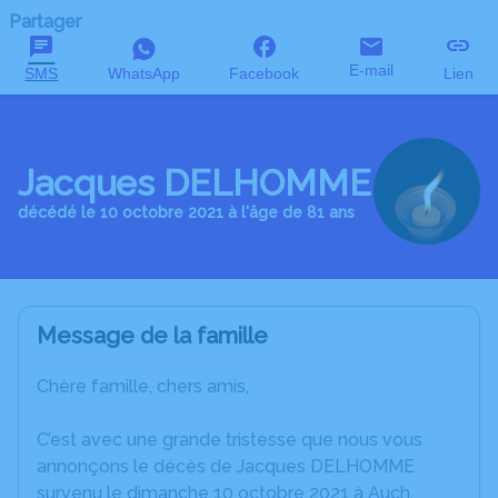
Partager
E-mail
SMS
WhatsApp
Facebook
Lien
Jacques DELHOMME
décédé le 10 octobre 2021 à l'âge de 81 ans
Message de la famille
Chère famille, chers amis,
C’est avec une grande tristesse que nous vous
annonçons le décès de Jacques DELHOMME
survenu le dimanche 10 octobre 2021 à Auch.