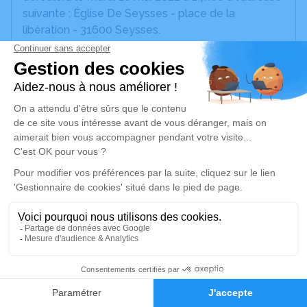
suivante : Église De Seysses - place de la
libération - 31600 Seysses.
Un service de plantation d’arbre hommage est
disponible ici
.
Je rends hommage
Cérémonie religieuse
mardi 10 mai 2022 à 14h00
Église de Seysses
place de la libération
31600 Seysses
1
Je rends hommage
Faire-part
Hommages
Déroulé des obsèques