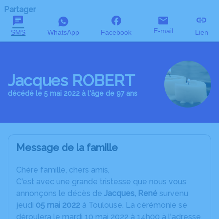
Partager
E-mail
SMS
WhatsApp
Facebook
Lien
Jacques ROBERT
décédé le 5 mai 2022 à l'âge de 97 ans
Message de la famille
C
hère famille, chers amis,
C'est avec une grande tristesse que nous vous
annonçons le décès de
Jacques, René
survenu
jeudi
05 mai 2022
à Toulouse. La cérémonie se
déroulera le mardi 10 mai 2022 à 14h00 à l'adresse