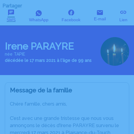
Partager
E-mail
SMS
WhatsApp
Facebook
Lien
Irene PARAYRE
née TAPIE
décédée le 17 mars 2021 à l'âge de 99 ans
Message de la famille
Chère famille, chers amis,
C’est avec une grande tristesse que nous vous
annonçons le décès d’Irene PARAYRE survenu le
mercredi 17 mars 2021 à Plaisance-du-Touch.