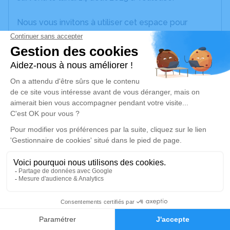
Nous vous invitons à utiliser cet espace pour
laisser vos condoléances, partager des photos
souvenirs, une anecdote ou exprimer vos pensées
à travers des poèmes ou des textes. Cet endroit
est un lieu d'expression dédié à honorer la
mémoire d’Inaya GRACIOSO BELBUTE.
Un service de plantation d’arbre hommage est
disponible ici
.
Je rends hommage
Cérémonie civile
vendredi 18 août 2023 à 10h00
27
Crématorium du Cantomerle de Lavernose-
Faire-part
Hommages
Lacasse