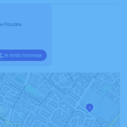
e Frouzins
Je rends hommage
1