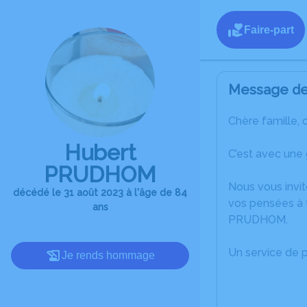
Faire-part
Message de 
Chère famille, 
Hubert
C’est avec une
PRUDHOM
Nous vous invit
décédé le 31 août 2023 à l'âge de 84
vos pensées à t
ans
PRUDHOM.
Un service de 
Je rends hommage