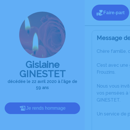
Faire-part
Message de 
Chère famille, 
Gislaine
C’est avec une
GINESTET
Frouzins.
décédée le 22 avril 2020 à l'âge de
Nous vous invit
59 ans
vos pensées à t
GINESTET.
Je rends hommage
Un service de 