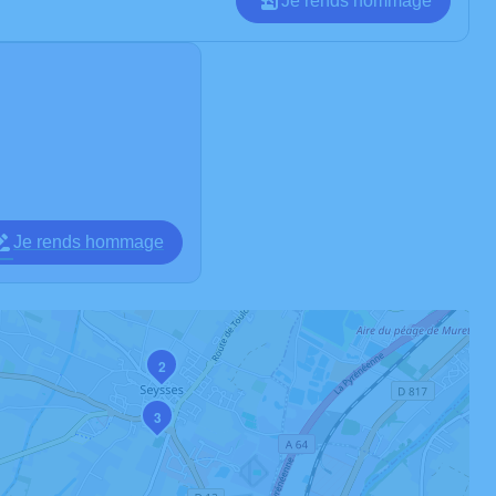
Je rends hommage
Je rends hommage
2
3