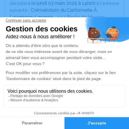
déroulera
le lundi 03 mars 2025 à 14h00
à l'adresse
suivante :
Crématorium du Cantomerle À
Lavernose-Lacasse
- 444 Route de Mauzac -
31410 Lavernose-Lacasse.
Cet espace privé est destiné à recueillir vos
condoléances ou le souvenir d’un moment passé.
Le lieu que Maman a choisi
ne nous permet pas de
recevoir de fleurs ou de plaque
, cependant, vous
pouvez nous transmettre une photo de Maman
importante à vos yeux, que nous intégrerons à
l'hommage fait durant la cérémonie.
N'hésitez pas à lui laisser un message en
hommage en cliquant sur l'onglet Hommages en
haut de cette page.
46
Je rends hommage
Faire-part
Hommages