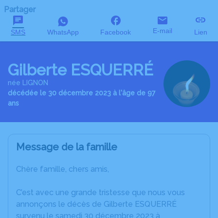
Partager
E-mail
SMS
WhatsApp
Facebook
Lien
Gilberte ESQUERRÉ
née LIGNON
décédée le 30 décembre 2023 à l'âge de 97
ans
Message de la famille
Chère famille, chers amis,
C’est avec une grande tristesse que nous vous
annonçons le décès de Gilberte ESQUERRÉ
survenu le samedi 30 décembre 2023 à