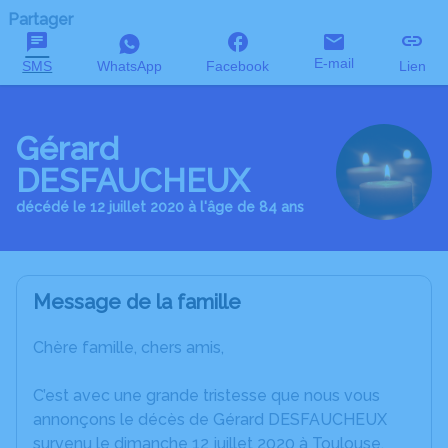
Partager
E-mail
SMS
WhatsApp
Facebook
Lien
Gérard
DESFAUCHEUX
décédé le 12 juillet 2020 à l'âge de 84 ans
Message de la famille
Chère famille, chers amis,
C’est avec une grande tristesse que nous vous
annonçons le décès de Gérard DESFAUCHEUX
survenu le dimanche 12 juillet 2020 à Toulouse.