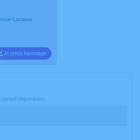
rnose-Lacasse
Je rends hommage
 seront disponibles.