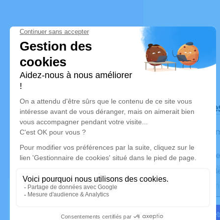
Déroulé de
Les inform
Activez une ale
Recevoir une ale
Je veux êtr